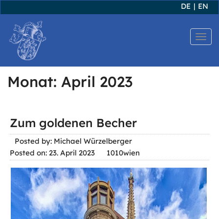
DE
|
EN
T
o
g
Monat:
April 2023
g
l
e
Zum goldenen Becher
n
Posted by: Michael Würzelberger
a
Posted on: 23. April 2023
1010wien
v
i
g
a
t