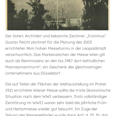
Der österr. Architekt und bekannte Zeichner „Ironimus“
Gustav Peichl zeichnet für die Planung des 2003
errichteten 96m hohen Messeturms in der Leopoldstadt
verantwortlich. Das Markenzeichen der Messe Wien gilt
auch als Reminiszenz an den bis 1987 dort befindlichen
Mannesmannturm*, ein Geschenk des gleichnamigen
Unternehmens aus Düsseldorf.
Die auf Teilen der Flächen der Weltausstellung im Prater
1921 errichtete Wiener Messe sollte die triste ökonomische
Situation nach dem WWI verbessern. Trotz vollständiger
Zerstörung im WWII waren sehr bald die jährliche Früh-
und Herbstmesse wieder gut besucht. Im Zuge der
Teilung des Messegeländes wurde dann Anf. d. 20 Jh. das