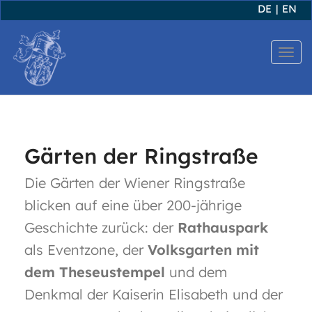
DE
|
EN
T
o
g
g
l
Gärten der Ringstraße
e
Die Gärten der Wiener Ringstraße
n
blicken auf eine über 200-jährige
a
v
Geschichte zurück: der
Rathauspark
i
als Eventzone, der
Volksgarten mit
g
dem Theseustempel
und dem
a
Denkmal der Kaiserin Elisabeth und der
t