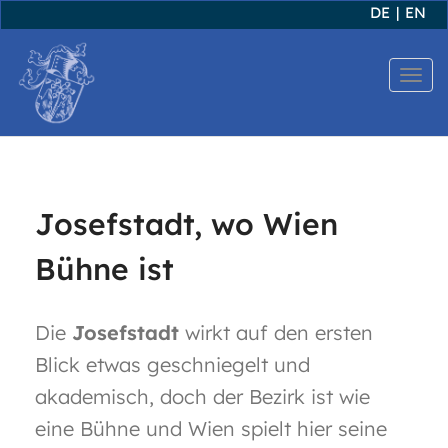
DE
|
EN
T
o
g
g
l
Josefstadt, wo Wien
e
Bühne ist
n
a
v
Die
Josefstadt
wirkt auf den ersten
i
Blick etwas geschniegelt und
g
akademisch, doch der Bezirk ist wie
a
eine Bühne und Wien spielt hier seine
t