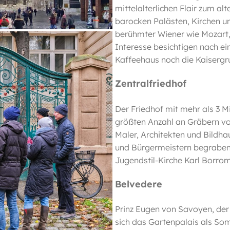
mittelalterlichen Flair zum alt
barocken Palästen, Kirchen 
berühmter Wiener wie Mozart,
Interesse besichtigen nach ei
Kaffeehaus noch die Kaisergru
Zentralfriedhof
Der Friedhof mit mehr als 3 Mi
größten Anzahl an Gräbern vo
Maler, Architekten und Bildha
und Bürgermeistern begraben.
Jugendstil-Kirche Karl Borro
Belvedere
Prinz Eugen von Savoyen, der 
sich das Gartenpalais als So