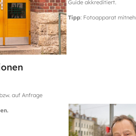
Guide akkreditiert.
Tipp
: Fotoapparat mitne
ionen
 bzw. auf Anfrage
den.