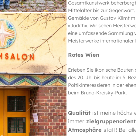
Gesamtkunstwerk beherbergt 
Mittelalter bis zur Gegenwar
Gemälde von Gustav Klimt mit
»Judith«. Wir sehen Meisterw
eine umfassende Sammlung 
Meisterwerke internationaler M
Rotes Wien
Erleben Sie ikonische Baute
des 20. Jh. bis heute im 5. Bez
Poltikinteressieren in der ehe
beim Bruno-Kreisky-Park.
Qualität
ist meine höchste
immer
zielgruppenorient
Atmosphäre
statt! Bei a