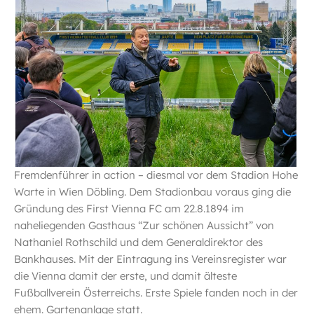
i
o
n
Fremdenführer in action – diesmal vor dem Stadion Hohe
Warte in Wien Döbling. Dem Stadionbau voraus ging die
Gründung des First Vienna FC am 22.8.1894 im
naheliegenden Gasthaus “Zur schönen Aussicht” von
Nathaniel Rothschild und dem Generaldirektor des
Bankhauses. Mit der Eintragung ins Vereinsregister war
die Vienna damit der erste, und damit älteste
Fußballverein Österreichs. Erste Spiele fanden noch in der
ehem. Gartenanlage statt.