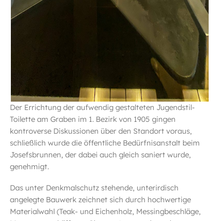
Der Errichtung der aufwendig gestalteten Jugendstil-
Toilette am Graben im 1. Bezirk von 1905 gingen
kontroverse Diskussionen über den Standort voraus,
schließlich wurde die öffentliche Bedürfnisanstalt beim
Josefsbrunnen, der dabei auch gleich saniert wurde,
genehmigt.
Das unter Denkmalschutz stehende, unterirdisch
angelegte Bauwerk zeichnet sich durch hochwertige
Materialwahl (Teak- und Eichenholz, Messingbeschläge,