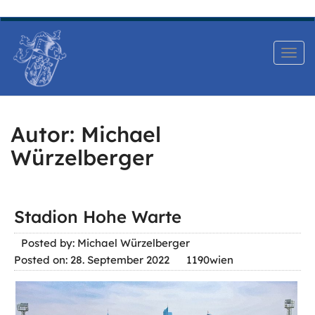
DE
|
EN
T
o
g
g
Autor:
Michael
l
Würzelberger
e
n
a
Stadion Hohe Warte
v
Posted by: Michael Würzelberger
i
Posted on: 28. September 2022
1190wien
g
a
t