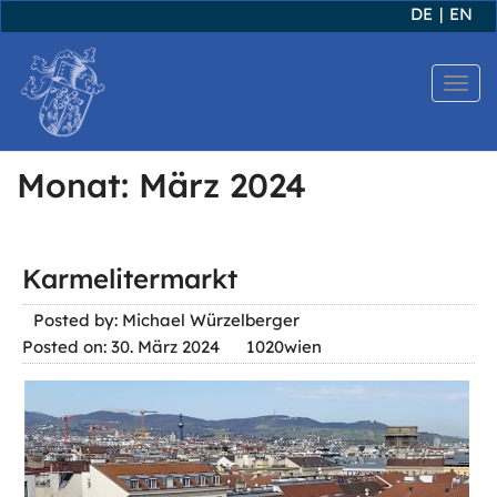
DE
|
EN
T
o
g
Monat:
März 2024
g
l
e
Karmelitermarkt
n
Posted by: Michael Würzelberger
a
Posted on: 30. März 2024
1020wien
v
i
g
a
t