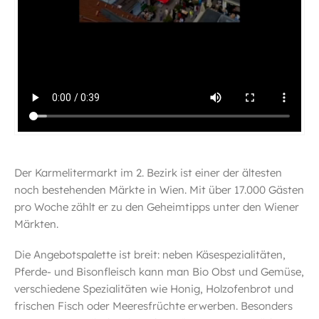
Der Karmelitermarkt im 2. Bezirk ist einer der ältesten
noch bestehenden Märkte in Wien. Mit über 17.000 Gästen
pro Woche zählt er zu den Geheimtipps unter den Wiener
Märkten.
Die Angebotspalette ist breit: neben Käsespezialitäten,
Pferde- und Bisonfleisch kann man Bio Obst und Gemüse,
verschiedene Spezialitäten wie Honig, Holzofenbrot und
frischen Fisch oder Meeresfrüchte erwerben. Besonders