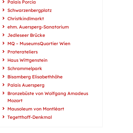
Palais Porcia
Schwarzenbergplatz
Christkindlmarkt
ehm. Auersperg-Sanatorium
Jedleseer Brücke
MQ – MuseumsQuartier Wien
Praterateliers
Haus Wittgenstein
Schrammelpark
Bisamberg Elisabethhöhe
Palais Auersperg
Bronzebüste von Wolfgang Amadeus
Mozart
Mausoleum von Montléart
Tegetthoff-Denkmal